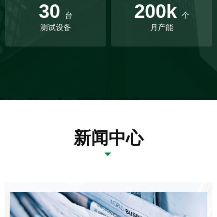
30
200k
台
个
测试设备
月产能
新闻中心
뀓