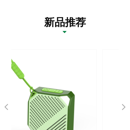
新品推荐
뀓
넳
넲