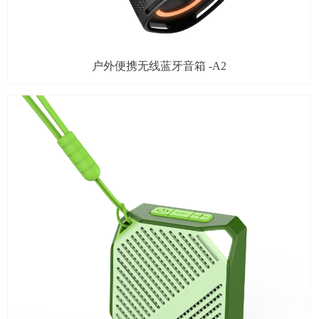
户外便携无线蓝牙音箱 -A2